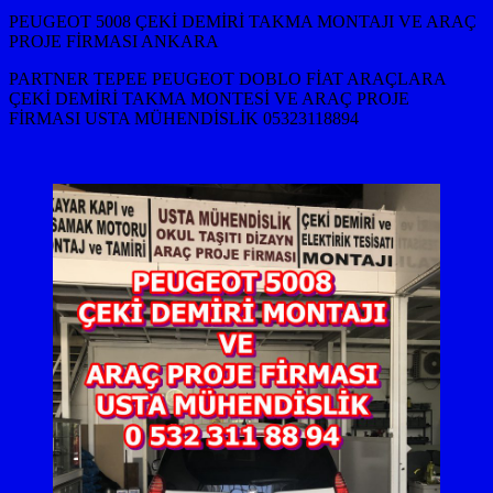
PEUGEOT 5008 ÇEKİ DEMİRİ TAKMA MONTAJI VE ARAÇ
PROJE FİRMASI ANKARA
PARTNER TEPEE PEUGEOT DOBLO FİAT ARAÇLARA
ÇEKİ DEMİRİ TAKMA MONTESİ VE ARAÇ PROJE
FİRMASI USTA MÜHENDİSLİK 05323118894