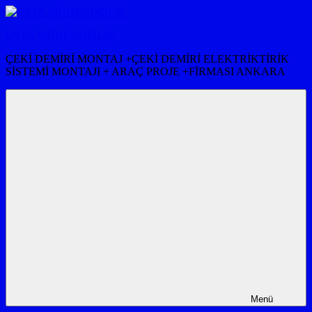
İçeriğe
atla
USTA MÜHENDİSLİK
ÇEKİ DEMİRİ MONTAJ +ÇEKİ DEMİRİ ELEKTRİKTİRİK
SİSTEMİ MONTAJI + ARAÇ PROJE +FİRMASI ANKARA
Menü