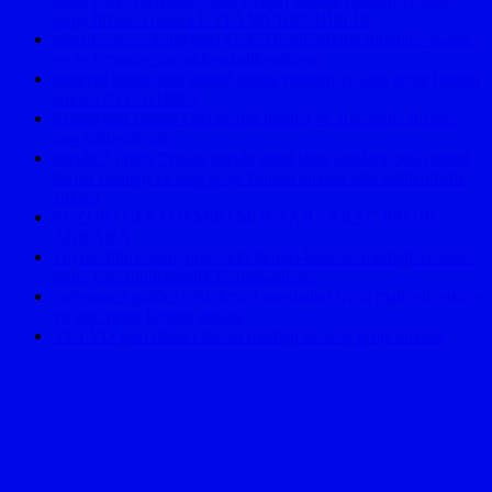
proje firması Ankara USTA MÜHENDİSLİK
nissan-navara-kamyonet-Ceki-Demiri-takma-montaji-ve-arac-
proje-firmasi-usta-mühendislik-ankara-
peugeot boxer çeki demiri takma montajı ve araç proje firması
ankara 05323118894
Ssangyong musso çeki demiri montaj ve araç proje firması
usta mühendislik
suzuki * jimny *vitara suzuki arazi taşıtı araclara çeki demiri
takma montajı ve araç proje firması ankara usta mühendislik
ankara
SUZUKİ ÇEKİ DEMİRİ MONTAJI +ARAÇ PROJE
ANKARA
Toyota-hilux-kamyonet-ceki-demiri-kancasi-montaji-ve-arac-
proje-usta-muhendislik-firmasi-ankara
volswagen grafter çeki demiri montajları fiyatı maliyeti ankara
ve araç proje firması ankara
VOLVO çeki demiri takma montajı ve araç proje ankara,