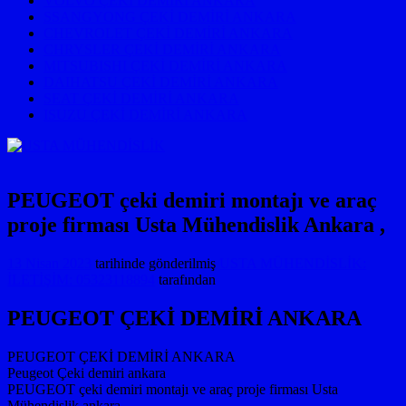
VOLVO ÇEKİ DEMİRİ ANKARA
SSANGYONG ÇEKİ DEMİRİ ANKARA
CHEVROLET ÇEKİ DEMİRİ ANKARA
CHRYSLER ÇEKİ DEMİRİ ANKARA
MITSUBISHI ÇEKİ DEMİRİ ANKARA
DAIHATSU ÇEKİ DEMİRİ ANKARA
SEAT ÇEKİ DEMİRİ ANKARA
ISUZU ÇEKİ DEMİRİ ANKARA
PEUGEOT çeki demiri montajı ve araç
proje firması Usta Mühendislik Ankara ,
13 Nisan 2023
tarihinde gönderilmiş
USTA MÜHENDİSLİK:
İLETİŞİM: 05323118894
tarafından
PEUGEOT ÇEKİ DEMİRİ ANKARA
PEUGEOT ÇEKİ DEMİRİ ANKARA
Peugeot Çeki demiri ankara
PEUGEOT çeki demiri montajı ve araç proje firması Usta
Mühendislik ankara ,