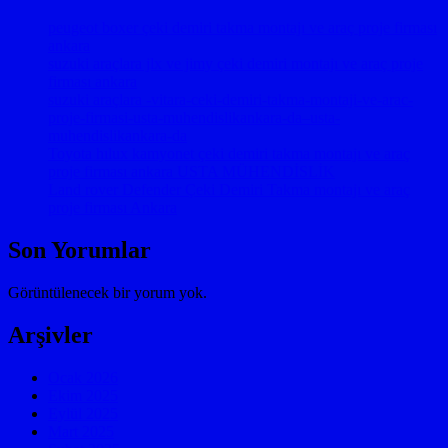
peugeot boxer çeki demiri takma montajı ve araç proje firması
ankara
suzuki araçlara jlx ve jimy çeki demiri montajı ve araç proje
firması ankara
suzuki araçlara -vitara-ceki-demiri-takma-montaji-ve-arac-
proje-firmasi-usta-muhendislikankara-da–usta-
muhendislikankara-da
Toyota hılux kamyonet çeki demiri takma montajı ve araç
proje firması ankara USTA MÜHENDİSLİK
Land rover Defender Çeki Demiri Takma montajı ve araç
proje firması Ankara
Son Yorumlar
Görüntülenecek bir yorum yok.
Arşivler
Ocak 2026
Ekim 2025
Eylül 2025
Mart 2025