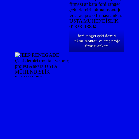
ford ranger çeki demiri
takma montajı ve araç proje
firması ankara
JEEP RENEGADE Çeki
demiri montajı ve araç
projesi Ankara
USTA MÜHENDİSLİK
05323118894
Ssangyong musso çeki
Ssangyong musso çeki
demiri montaj ve araç proje
demiri montaj ve araç proje
firması usta mühendislik
firması usta mühendislik