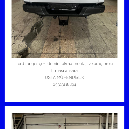
ford ranger çeki demiri takma montajı ve araç proje
firması ankara
USTA MÜHENDİSLİK
05323118894