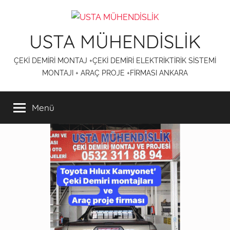
İçeriğe
atla
USTA MÜHENDİSLİK
ÇEKİ DEMİRİ MONTAJ +ÇEKİ DEMİRİ ELEKTRİKTİRİK SİSTEMİ
MONTAJI + ARAÇ PROJE +FİRMASI ANKARA
Menü