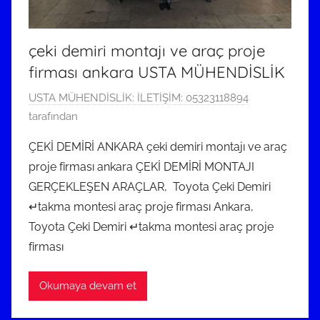
çeki demiri montajı ve araç proje
firması ankara USTA MÜHENDİSLİK
2
USTA MÜHENDİSLİK: İLETİŞİM: 05323118894
3
tarafından
M
ÇEKİ DEMİRİ ANKARA çeki demiri montajı ve araç
a
proje firması ankara ÇEKİ DEMİRİ MONTAJI
y
GERÇEKLEŞEN ARAÇLAR, Toyota Çeki Demiri
ı
↵takma montesi araç proje firması Ankara,
s
Toyota Çeki Demiri ↵takma montesi araç proje
2
0
firması
2
3
Okumaya devam et
t