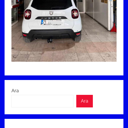
Ara
Ara