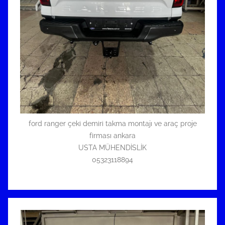
ford ranger çeki demiri takma montajı ve araç proje
firması ankara
USTA MÜHENDİSLİK
05323118894