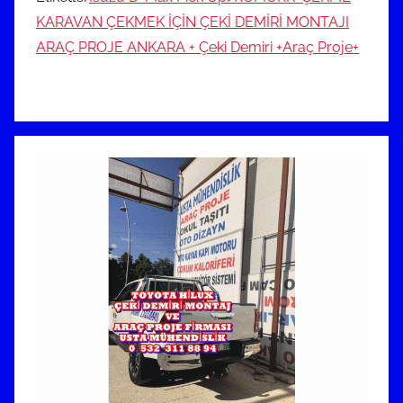
KARAVAN ÇEKMEK İÇİN ÇEKİ DEMİRİ MONTAJI
ARAÇ PROJE ANKARA + Çeki Demiri +Araç Proje+