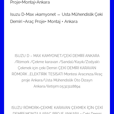
Proje+Montaj+Ankara
Isuzu D-Max >kamyonet ⇔ Usta Mühendislik Çeki
Demiri +Araç Proje+ Montaj + Ankara
ISUZU D – MAX KAMYONET/ÇEKİ DEMİRİ ANKARA
/Römork /Çekme karavan /Sandal/Kayık/Zodyak’ı
Çekmek için çeki Demiri ÇEKİ DEMİRİ KARAVAN
RÖMORK …ELEKTİRİK TESİSATI Montesi Aracınıza/Araç
proje Ankara/Usta Mühendislik Oto Dizayn
Ankara/iletişim:05323118894
ISUZU RÖMORK+ÇEKME KARAVAN ÇEKMEK İÇİN ÇEKİ
DEMİRİ MONTAJI ARAÇ PROJE ANKARA + Çeki Demiri