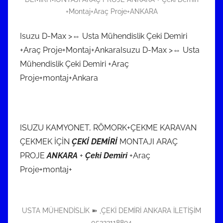
+Montaj+Araç Proje+ANKARA
Isuzu D-Max >⇔ Usta Mühendislik Çeki Demiri
+Araç Proje+Montaj+AnkaraIsuzu D-Max >⇔ Usta
Mühendislik Çeki Demiri +Araç
Proje+montaj+Ankara
ISUZU KAMYONET, RÖMORK+ÇEKME KARAVAN
ÇEKMEK İÇİN
ÇEKİ DEMİRİ
MONTAJI ARAÇ
PROJE
ANKARA
+
Çeki Demiri
+Araç
Proje+montaj+
USTA MÜHENDİSLİK ➽ ,ÇEKİ DEMİRİ ANKARA İLETİŞİM
05323118894