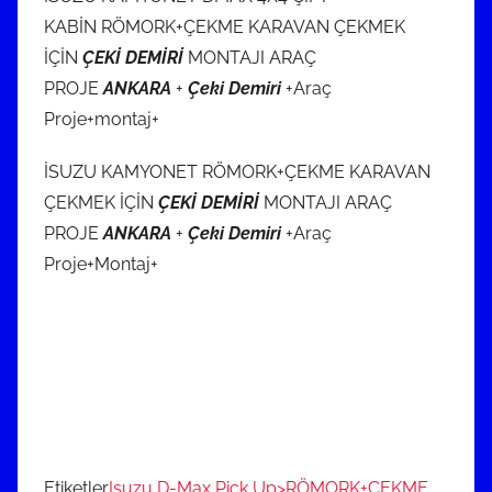
KABİN RÖMORK+ÇEKME KARAVAN ÇEKMEK
İÇİN
ÇEKİ DEMİRİ
MONTAJI ARAÇ
PROJE
ANKARA
+
Çeki Demiri
+Araç
Proje+montaj+
İSUZU KAMYONET RÖMORK+ÇEKME KARAVAN
ÇEKMEK İÇİN
ÇEKİ DEMİRİ
MONTAJI ARAÇ
PROJE
ANKARA
+
Çeki Demiri
+Araç
Proje+Montaj+
Etiketler
Isuzu D-Max Pick Up>RÖMORK+ÇEKME