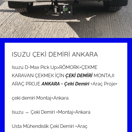
ISUZU ÇEKİ DEMİRİ ANKARA
Isuzu D-Max Pick Up>RÖMORK+ÇEKME
KARAVAN ÇEKMEK İÇİN
ÇEKİ DEMİRİ
MONTAJI
ARAÇ PROJE
ANKARA
+
Çeki Demiri
+Araç Proje+
çeki demiri Montaj+Ankara
Isuzu ⇔ Çeki Demiri +Montaj+Ankara
Usta Mühendislik Çeki Demiri +Araç