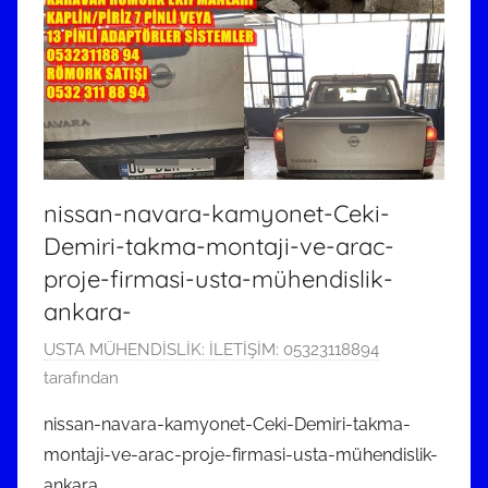
nissan-navara-kamyonet-Ceki-
Demiri-takma-montaji-ve-arac-
proje-firmasi-usta-mühendislik-
ankara-
2
USTA MÜHENDİSLİK: İLETİŞİM: 05323118894
6
tarafından
N
nissan-navara-kamyonet-Ceki-Demiri-takma-
i
montaji-ve-arac-proje-firmasi-usta-mühendislik-
s
ankara