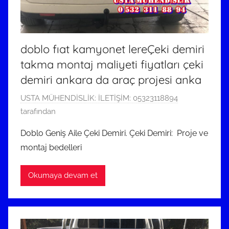
doblo fıat kamyonet lereÇeki demiri
takma montaj maliyeti fiyatları çeki
demiri ankara da araç projesi anka
1
USTA MÜHENDİSLİK: İLETİŞİM: 05323118894
2
tarafından
E
Doblo Geniş Aile Çeki Demiri. Çeki Demiri: Proje ve
y
montaj bedelleri
l
ü
Okumaya devam et
l
2
0
2