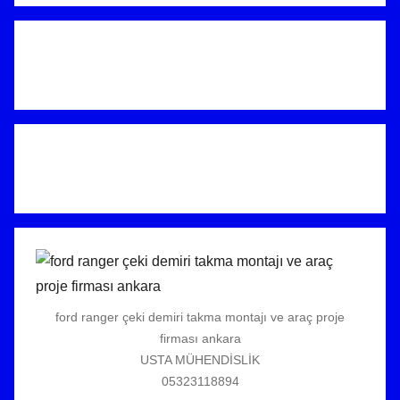
h
i
n
d
e
g
ö
n
d
e
r
i
l
m
ford ranger çeki demiri takma montajı ve araç proje
i
firması ankara
ş
USTA MÜHENDİSLİK
05323118894