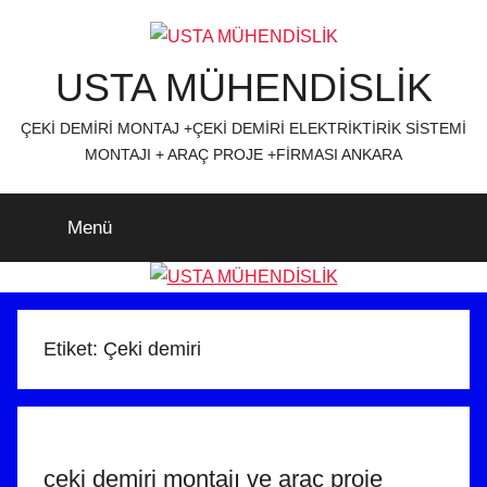
İçeriğe
atla
USTA MÜHENDİSLİK
ÇEKİ DEMİRİ MONTAJ +ÇEKİ DEMİRİ ELEKTRİKTİRİK SİSTEMİ
MONTAJI + ARAÇ PROJE +FİRMASI ANKARA
Menü
Etiket:
Çeki demiri
çeki demiri montajı ve araç proje