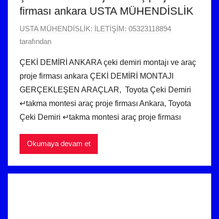
firması ankara USTA MÜHENDİSLİK
2
USTA MÜHENDİSLİK: İLETİŞİM: 05323118894
3
tarafından
M
ÇEKİ DEMİRİ ANKARA çeki demiri montajı ve araç
a
proje firması ankara ÇEKİ DEMİRİ MONTAJI
y
GERÇEKLEŞEN ARAÇLAR, Toyota Çeki Demiri
ı
↵takma montesi araç proje firması Ankara, Toyota
s
Çeki Demiri ↵takma montesi araç proje firması
2
0
2
Okumaya devam et
3
t
a
r
i