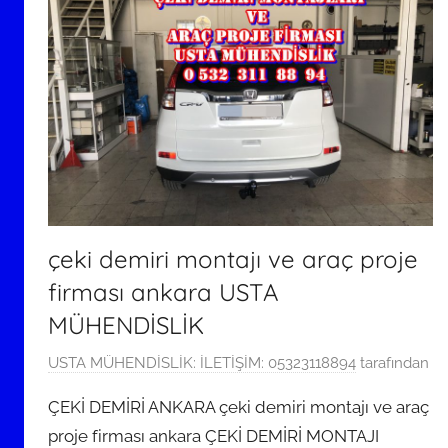
çeki demiri montajı ve araç proje
firması ankara USTA
MÜHENDİSLİK
2
USTA MÜHENDİSLİK: İLETİŞİM: 05323118894
tarafından
3
ÇEKİ DEMİRİ ANKARA çeki demiri montajı ve araç
M
proje firması ankara ÇEKİ DEMİRİ MONTAJI
a