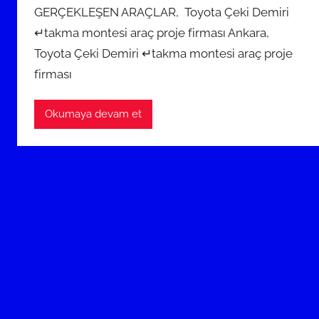
GERÇEKLEŞEN ARAÇLAR, Toyota Çeki Demiri
y
ı
↵takma montesi araç proje firması Ankara,
s
Toyota Çeki Demiri ↵takma montesi araç proje
2
firması
0
2
Okumaya devam et
3
t
a
r
i
h
i
n
d
e
g