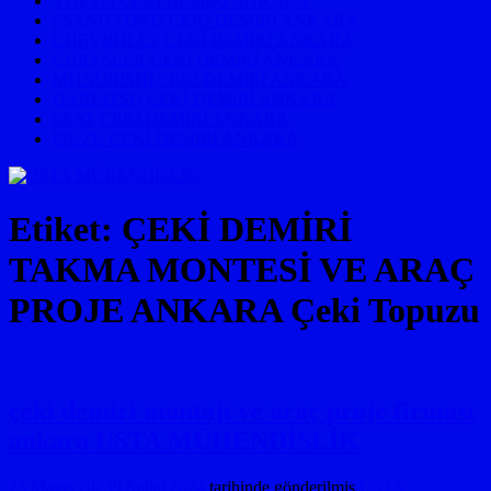
VOLVO ÇEKİ DEMİRİ ANKARA
SSANGYONG ÇEKİ DEMİRİ ANKARA
CHEVROLET ÇEKİ DEMİRİ ANKARA
CHRYSLER ÇEKİ DEMİRİ ANKARA
MITSUBISHI ÇEKİ DEMİRİ ANKARA
DAIHATSU ÇEKİ DEMİRİ ANKARA
SEAT ÇEKİ DEMİRİ ANKARA
ISUZU ÇEKİ DEMİRİ ANKARA
Etiket:
ÇEKİ DEMİRİ
TAKMA MONTESİ VE ARAÇ
PROJE ANKARA Çeki Topuzu
çeki demiri montajı ve araç proje firması
ankara USTA MÜHENDİSLİK
23 Mayıs 2023
9 Şubat 2024
tarihinde gönderilmiş
USTA