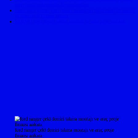
proje-usta-muhendislik-firmasi-ankara
volswagen grafter çeki demiri montajları fiyatı maliyeti ankara
ve araç proje firması ankara
VOLVO çeki demiri takma montajı ve araç proje ankara,
ford ranger çeki demiri takma montajı ve araç proje
firması ankara