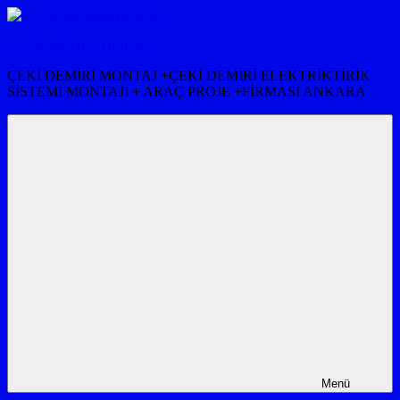
İçeriğe
atla
USTA MÜHENDİSLİK
ÇEKİ DEMİRİ MONTAJ +ÇEKİ DEMİRİ ELEKTRİKTİRİK
SİSTEMİ MONTAJI + ARAÇ PROJE +FİRMASI ANKARA
Menü