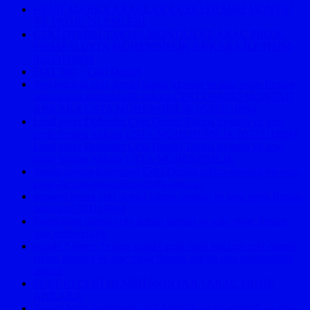
↵FİAT MARKA ARAÇLARA ÇEKİ DEMİRİ MONTAJ
VE PROJE İŞLEMLERİ
ÇEKİ DEMİRİ TAKMA MONTAJI VE ARAÇ PROJE
FİRMASI USTA MÜHENDİSLİK ANKARA İLETİŞİM:
05323118894
FIAT 500 – Çeki Demiri
jeep araclara çeki demiri takma montajı ve araç proje firması
ankara usta mühendislik ankara ÇEKİ DEMİRİ MONTAJI
ANKARA USTA MÜHENDİSLİK 05323118894
Land rover Defender Çeki Demiri Takma montajı ve araç
proje firması Ankara USTA MÜHENDİSLİK 05323118894
Land rover Defender Çeki Demiri Takma montajı ve araç
proje firması Ankara USTA MÜHENDİSLİK
nissan-navara-kamyonet-Ceki-Demiri-takma-montaji-ve-arac-
proje-firmasi-usta-mühendislik-ankara-
peugeot boxer çeki demiri takma montajı ve araç proje firması
ankara 05323118894
Ssangyong musso çeki demiri montaj ve araç proje firması
usta mühendislik
suzuki * jimny *vitara suzuki arazi taşıtı araclara çeki demiri
takma montajı ve araç proje firması ankara usta mühendislik
ankara
SUZUKİ ÇEKİ DEMİRİ MONTAJI +ARAÇ PROJE
ANKARA
Toyota-hilux-kamyonet-ceki-demiri-kancasi-montaji-ve-arac-