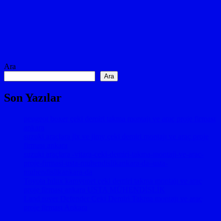
Ara
Ara
Son Yazılar
peugeot boxer çeki demiri takma montajı ve araç proje firması
ankara
suzuki araçlara jlx ve jimy çeki demiri montajı ve araç proje
firması ankara
suzuki araçlara -vitara-ceki-demiri-takma-montaji-ve-arac-
proje-firmasi-usta-muhendislikankara-da–usta-
muhendislikankara-da
Toyota hılux kamyonet çeki demiri takma montajı ve araç
proje firması ankara USTA MÜHENDİSLİK
Land rover Defender Çeki Demiri Takma montajı ve araç
proje firması Ankara