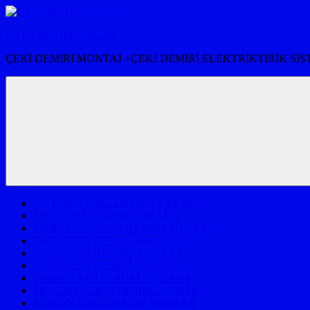
İçeriğe
atla
USTA MÜHENDİSLİK
ÇEKİ DEMİRİ MONTAJ +ÇEKİ DEMİRİ ELEKTRİKTİRİK Sİ
CITROEN ÇEKİ DEMİRİ ANKARA
FIAT ÇEKİ DEMİRİ ANKARA
MERCEDES ÇEKİ DEMİRİ ANKARA
OPEL ÇEKİ DEMİRİ ANKARA
AUDİ ÇEKİ DEMİRİ ANKARA
BMW ÇEKİ DEMİRİ ANKARA
İVEKO ÇEKİ DEMİRİ ANKARA
PEUGEOT ÇEKİ DEMİRİ ANKARA
NISSAN ÇEKİ DEMİRİ ANKARA