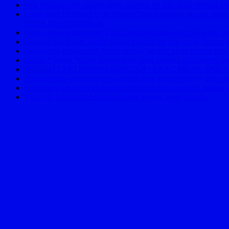
jeep araclara çeki demiri takma montajı ve araç proje 
Land rover Defender Çeki Demiri Takma montajı ve araç pro
USTA MÜHENDİSLİK
nissan-navara-kamyonet-Ceki-Demiri-takma-montaji-ve-arac-pro
peugeot boxer çeki demiri takma montajı ve araç proje firmas
Ssangyong musso çeki demiri montaj ve araç proje firması usta
suzuki * jimny *vitara suzuki arazi taşıtı araclara çeki demiri 
SUZUKİ ÇEKİ DEMİRİ MONTAJI +ARAÇ PROJE ANK
Toyota-hilux-kamyonet-ceki-demiri-kancasi-montaji-ve-arac-pr
volswagen grafter çeki demiri montajları fiyatı maliyeti ankara 
VOLVO çeki demiri takma montajı ve araç proje ankara,