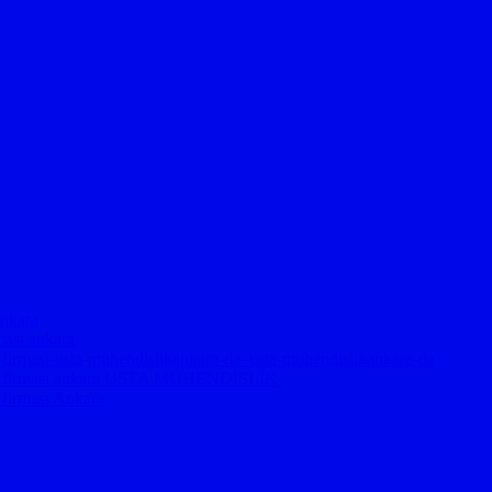
ankara
rması ankara
je-firmasi-usta-muhendislikankara-da–usta-muhendislikankara-da
proje firması ankara USTA MÜHENDİSLİK
 firması Ankara