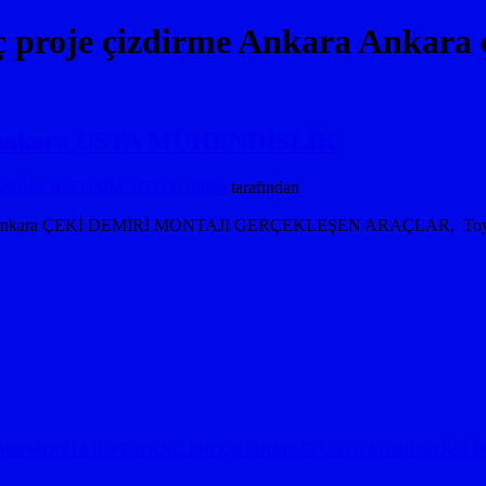
 proje çizdirme Ankara Ankara 
ası ankara USTA MÜHENDİSLİK
İK: İLETİŞİM: 05323118894
tarafından
sı ankara ÇEKİ DEMİRİ MONTAJI GERÇEKLEŞEN ARAÇLAR, Toyota Çe
MA MONTAJI VE ARAÇ PROJE FİRMASI USTA MÜHENDİSLİK 