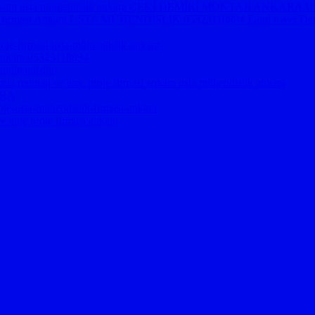
firması ankara usta mühendislik ankara ÇEKİ DEMİRİ MONTAJI AN
je firması Ankara USTA MÜHENDİSLİK 05323118894 Land rover Defend
je-firmasi-usta-mühendislik-ankara-
ı ankara 05323118894
 mühendislik
takma montajı ve araç proje firması ankara usta mühendislik ankara
ARA
oje-usta-muhendislik-firmasi-ankara
ve araç proje firması ankara