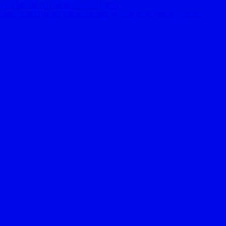
KARA USTA MÜHENDİSLİK 05323118894
er Çeki Demiri Takma montajı ve araç proje firması Ankara