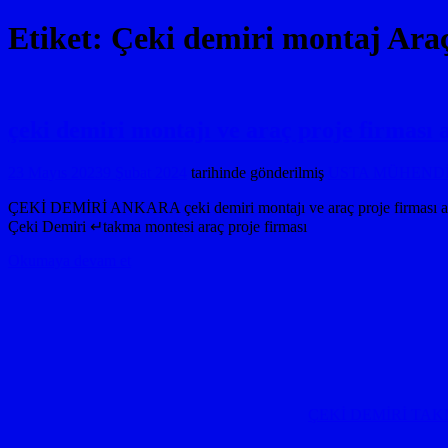
Etiket:
Çeki demiri montaj Araç
çeki demiri montajı ve araç proje firm
23 Mayıs 2023
9 Şubat 2024
tarihinde gönderilmiş
USTA MÜHENDİSL
ÇEKİ DEMİRİ ANKARA çeki demiri montajı ve araç proje firma
Çeki Demiri ↵takma montesi araç proje firması
Okumaya devam et
ÇEKİ DEMİRİ TAK