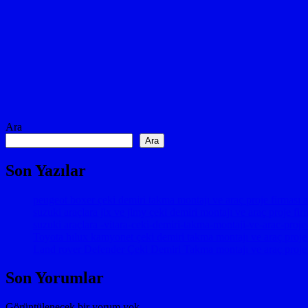
Ara
Ara
Son Yazılar
peugeot boxer çeki demiri takma montajı ve araç proje firması 
suzuki araçlara jlx ve jimy çeki demiri montajı ve araç proje fi
suzuki araçlara -vitara-ceki-demiri-takma-montaji-ve-arac-pro
Toyota hılux kamyonet çeki demiri takma montajı ve araç 
Land rover Defender Çeki Demiri Takma montajı ve araç proje
Son Yorumlar
Görüntülenecek bir yorum yok.