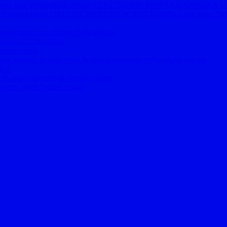
firması ankara usta mühendislik ankara ÇEKİ DEMİRİ MONTAJI AN
je firması Ankara USTA MÜHENDİSLİK 05323118894 Land rover Defend
je-firmasi-usta-mühendislik-ankara-
ı ankara 05323118894
 mühendislik
takma montajı ve araç proje firması ankara usta mühendislik ankara
ARA
oje-usta-muhendislik-firmasi-ankara
ve araç proje firması ankara