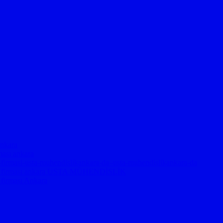
ankara
rması ankara
je-firmasi-usta-muhendislikankara-da–usta-muhendislikankara-da
proje firması ankara USTA MÜHENDİSLİK
 firması Ankara