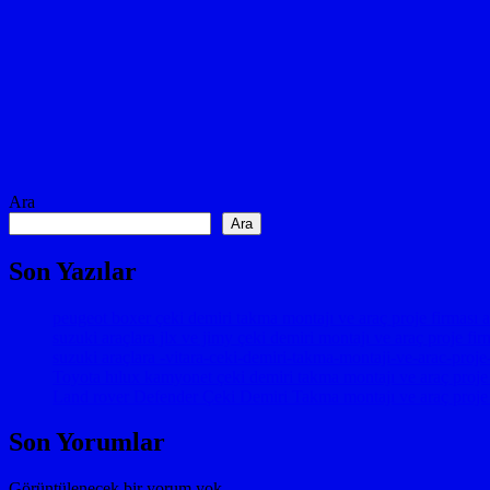
Ara
Ara
Son Yazılar
peugeot boxer çeki demiri takma montajı ve araç proje firması 
suzuki araçlara jlx ve jimy çeki demiri montajı ve araç proje fi
suzuki araçlara -vitara-ceki-demiri-takma-montaji-ve-arac-pro
Toyota hılux kamyonet çeki demiri takma montajı ve araç 
Land rover Defender Çeki Demiri Takma montajı ve araç proje
Son Yorumlar
Görüntülenecek bir yorum yok.