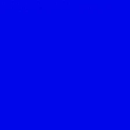
KARA USTA MÜHENDİSLİK 05323118894
er Çeki Demiri Takma montajı ve araç proje firması Ankara