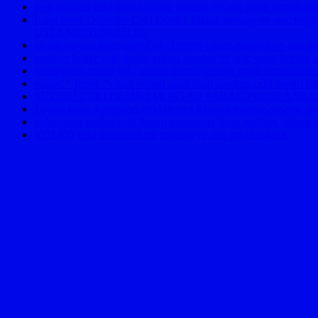
jeep araclara çeki demiri takma montajı ve araç proje 
Land rover Defender Çeki Demiri Takma montajı ve araç pro
USTA MÜHENDİSLİK
nissan-navara-kamyonet-Ceki-Demiri-takma-montaji-ve-arac-pro
peugeot boxer çeki demiri takma montajı ve araç proje firmas
Ssangyong musso çeki demiri montaj ve araç proje firması usta
suzuki * jimny *vitara suzuki arazi taşıtı araclara çeki demiri 
SUZUKİ ÇEKİ DEMİRİ MONTAJI +ARAÇ PROJE ANK
Toyota-hilux-kamyonet-ceki-demiri-kancasi-montaji-ve-arac-pr
volswagen grafter çeki demiri montajları fiyatı maliyeti ankara 
VOLVO çeki demiri takma montajı ve araç proje ankara,