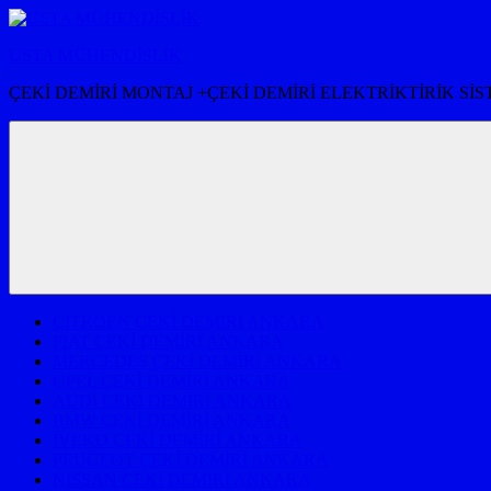
İçeriğe
atla
USTA MÜHENDİSLİK
ÇEKİ DEMİRİ MONTAJ +ÇEKİ DEMİRİ ELEKTRİKTİRİK Sİ
CITROEN ÇEKİ DEMİRİ ANKARA
FIAT ÇEKİ DEMİRİ ANKARA
MERCEDES ÇEKİ DEMİRİ ANKARA
OPEL ÇEKİ DEMİRİ ANKARA
AUDİ ÇEKİ DEMİRİ ANKARA
BMW ÇEKİ DEMİRİ ANKARA
İVEKO ÇEKİ DEMİRİ ANKARA
PEUGEOT ÇEKİ DEMİRİ ANKARA
NISSAN ÇEKİ DEMİRİ ANKARA