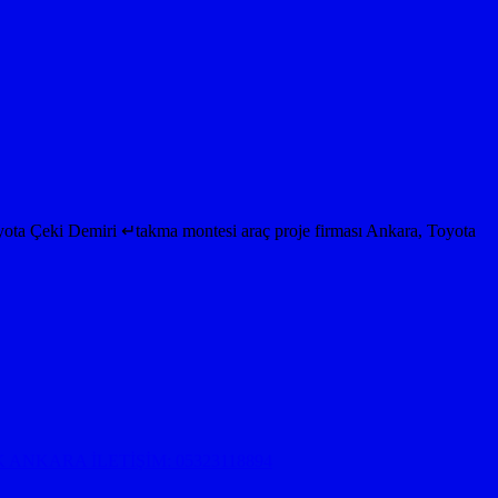
ki Demiri ↵takma montesi araç proje firması Ankara, Toyota
ANKARA İLETİŞİM: 05323118894