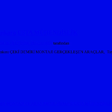
ası ankara USTA MÜHENDİSLİK
İK: İLETİŞİM: 05323118894
tarafından
sı ankara ÇEKİ DEMİRİ MONTAJI GERÇEKLEŞEN ARAÇLAR, Toyota Çe
MA MONTAJI VE ARAÇ PROJE FİRMASI USTA MÜHENDİSLİK 