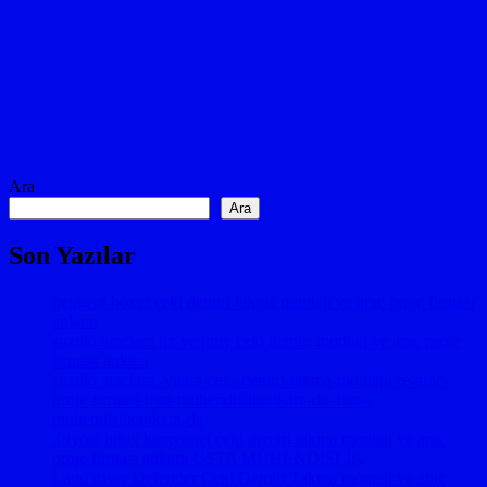
Ara
Ara
Son Yazılar
peugeot boxer çeki demiri takma montajı ve araç proje firması
ankara
suzuki araçlara jlx ve jimy çeki demiri montajı ve araç proje
firması ankara
suzuki araçlara -vitara-ceki-demiri-takma-montaji-ve-arac-
proje-firmasi-usta-muhendislikankara-da–usta-
muhendislikankara-da
Toyota hılux kamyonet çeki demiri takma montajı ve araç
proje firması ankara USTA MÜHENDİSLİK
Land rover Defender Çeki Demiri Takma montajı ve araç