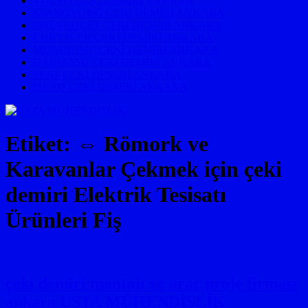
VOLVO ÇEKİ DEMİRİ ANKARA
SSANGYONG ÇEKİ DEMİRİ ANKARA
CHEVROLET ÇEKİ DEMİRİ ANKARA
CHRYSLER ÇEKİ DEMİRİ ANKARA
MITSUBISHI ÇEKİ DEMİRİ ANKARA
DAIHATSU ÇEKİ DEMİRİ ANKARA
SEAT ÇEKİ DEMİRİ ANKARA
ISUZU ÇEKİ DEMİRİ ANKARA
Etiket:
⇔ Römork ve
Karavanlar Çekmek için çeki
demiri Elektrik Tesisatı
Ürünleri Fiş
çeki demiri montajı ve araç proje firması
ankara USTA MÜHENDİSLİK