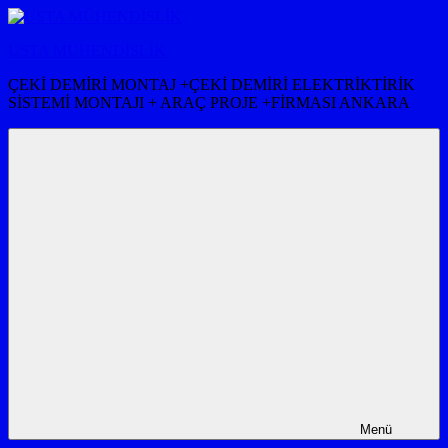
İçeriğe
atla
USTA MÜHENDİSLİK
ÇEKİ DEMİRİ MONTAJ +ÇEKİ DEMİRİ ELEKTRİKTİRİK
SİSTEMİ MONTAJI + ARAÇ PROJE +FİRMASI ANKARA
Menü