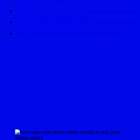
ANKARA
Toyota-hilux-kamyonet-ceki-demiri-kancasi-montaji-ve-arac-
proje-usta-muhendislik-firmasi-ankara
volswagen grafter çeki demiri montajları fiyatı maliyeti ankara
ve araç proje firması ankara
VOLVO çeki demiri takma montajı ve araç proje ankara,