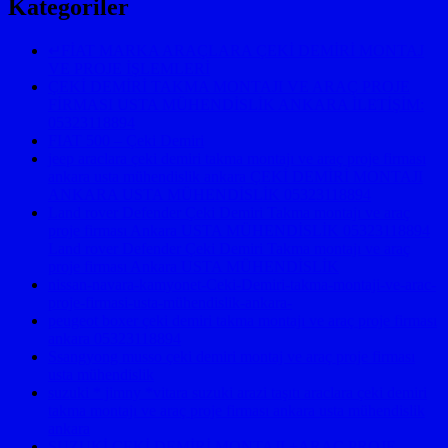
Kategoriler
↵FİAT MARKA ARAÇLARA ÇEKİ DEMİRİ MONTAJ
VE PROJE İŞLEMLERİ
ÇEKİ DEMİRİ TAKMA MONTAJI VE ARAÇ PROJE
FİRMASI USTA MÜHENDİSLİK ANKARA İLETİŞİM:
05323118894
FIAT 500 – Çeki Demiri
jeep araclara çeki demiri takma montajı ve araç proje firması
ankara usta mühendislik ankara ÇEKİ DEMİRİ MONTAJI
ANKARA USTA MÜHENDİSLİK 05323118894
Land rover Defender Çeki Demiri Takma montajı ve araç
proje firması Ankara USTA MÜHENDİSLİK 05323118894
Land rover Defender Çeki Demiri Takma montajı ve araç
proje firması Ankara USTA MÜHENDİSLİK
nissan-navara-kamyonet-Ceki-Demiri-takma-montaji-ve-arac-
proje-firmasi-usta-mühendislik-ankara-
peugeot boxer çeki demiri takma montajı ve araç proje firması
ankara 05323118894
Ssangyong musso çeki demiri montaj ve araç proje firması
usta mühendislik
suzuki * jimny *vitara suzuki arazi taşıtı araclara çeki demiri
takma montajı ve araç proje firması ankara usta mühendislik
ankara
SUZUKİ ÇEKİ DEMİRİ MONTAJI +ARAÇ PROJE