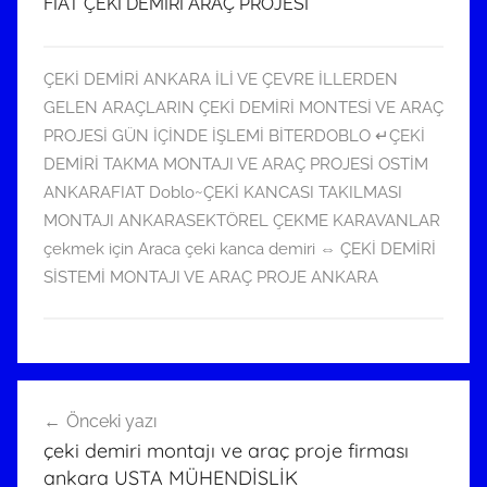
FİAT ÇEKİ DEMİRİ ARAÇ PROJESİ
ÇEKİ DEMİRİ ANKARA İLİ VE ÇEVRE İLLERDEN
GELEN ARAÇLARIN ÇEKİ DEMİRİ MONTESİ VE ARAÇ
PROJESİ GÜN İÇİNDE İŞLEMİ BİTER
DOBLO ↵ÇEKİ
DEMİRİ TAKMA MONTAJI VE ARAÇ PROJESİ OSTİM
ANKARA
FIAT Doblo~ÇEKİ KANCASI TAKILMASI
MONTAJI ANKARA
SEKTÖREL ÇEKME KARAVANLAR
çekmek için Araca çeki kanca demiri ⇔ ÇEKİ DEMİRİ
SİSTEMİ MONTAJI VE ARAÇ PROJE ANKARA
Ç
Yazı
E
Önceki yazı
gezinmesi
K
çeki demiri montajı ve araç proje firması
İ
ankara USTA MÜHENDİSLİK