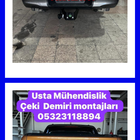
I
U
S
T
A
M
Ü
H
E
N
D
İ
S
L
İ
K
A