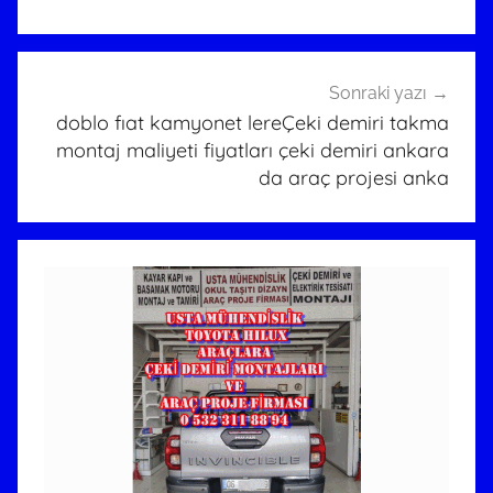
D
E
M
İ
Sonraki yazı
R
doblo fıat kamyonet lereÇeki demiri takma
montaj maliyeti fiyatları çeki demiri ankara
İ
da araç projesi anka
T
A
K
M
A
M
O
N
T
A
J
I