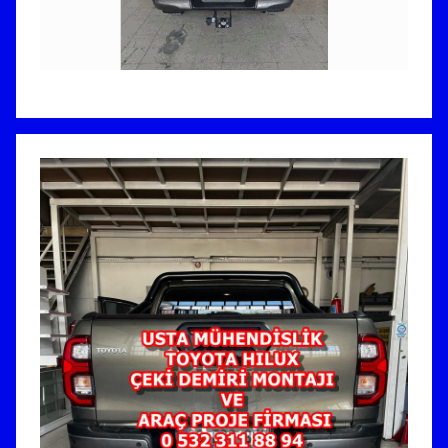
V
E
A
R
A
Ç
P
R
O
J
E
F
İ
R
M
A
S