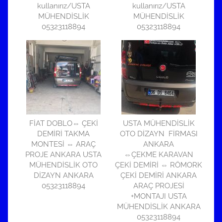
kullanırız/USTA
kullanırız/USTA
MÜHENDİSLİK
MÜHENDİSLİK
05323118894
05323118894
FİAT DOBLO⇔ ÇEKİ
USTA MÜHENDİSLİK
DEMİRİ TAKMA
OTO DİZAYN FİRMASI
MONTESİ ⇔ ARAÇ
ANKARA
PROJE ANKARA USTA
⇔ÇEKME KARAVAN
MÜHENDİSLİK OTO
ÇEKİ DEMİRİ ⇔ RÖMORK
DİZAYN ANKARA
ÇEKİ DEMİRİ ANKARA
05323118894
ARAÇ PROJESİ
+MONTAJI USTA
MÜHENDİSLİK ANKARA
05323118894