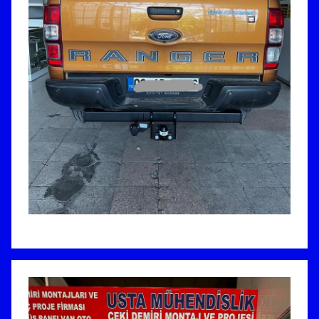
N
K
A
R
A
İ
L
E
T
İ
Ş
İ
M
:
0
5
3