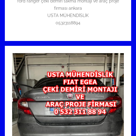
ford ranger çeki demiri takma montajı ve araç proje
firması ankara
USTA MÜHENDİSLİK
05323118894