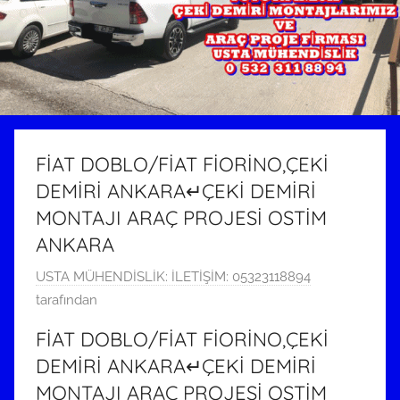
FİAT DOBLO/FİAT FİORİNO,ÇEKİ
DEMİRİ ANKARA↵ÇEKİ DEMİRİ
MONTAJI ARAÇ PROJESİ OSTİM
ANKARA
1
USTA MÜHENDİSLİK: İLETİŞİM: 05323118894
2
tarafından
E
FİAT DOBLO/FİAT FİORİNO,ÇEKİ
y
DEMİRİ ANKARA↵ÇEKİ DEMİRİ
l
MONTAJI ARAÇ PROJESİ OSTİM
ü