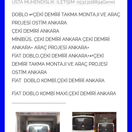
3
USTA MÜHENDİSLİK: İLETİŞİM: 05323118894
Genel
1
DOBLO ↵ÇEKİ DEMİRİ TAKMA MONTAJI VE ARAÇ
M
PROJESİ OSTİM ANKARA
a
ÇEKİ DEMİRİ ANKARA
y
MİNİBÜS, ÇEKİ DEMİRİ ANKARA ÇEKİ DEMİRİ
ı
ANKARA+ ARAÇ PROJESİ ANKARA+
s
2
FİAT DOBLO,ÇEKİ DEMİRİ ANKARA+↵ÇEKİ
0
DEMİRİ TAKMA MONTAJI VE ARAÇ PROJESİ
2
OSTİM ANKARA
0
FİAT DOBLO KOMBİ,ÇEKİ DEMİRİ ANKARA
FİAT DOBLO KOMBİ MAXİ,ÇEKİ DEMİRİ ANKARA
,,,,,,,,,,,,,,,,,,,,,,,,,,,,,,,,,,,,,,,,,,,,,,