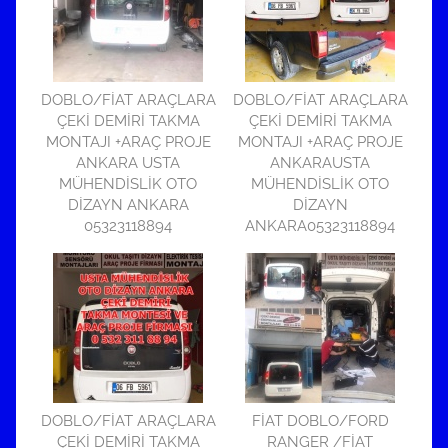
DOBLO/FİAT ARAÇLARA
DOBLO/FİAT ARAÇLARA
ÇEKİ DEMİRİ TAKMA
ÇEKİ DEMİRİ TAKMA
MONTAJI +ARAÇ PROJE
MONTAJI +ARAÇ PROJE
ANKARA USTA
ANKARAUSTA
MÜHENDİSLİK OTO
MÜHENDİSLİK OTO
DİZAYN ANKARA
DİZAYN
05323118894
ANKARA05323118894
DOBLO/FİAT ARAÇLARA
FİAT DOBLO/FORD
ÇEKİ DEMİRİ TAKMA
RANGER /FİAT