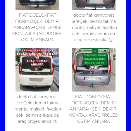
d
e
FİAT DOBLO/FİAT
doblo fıat kamyonet
r
FİORİNO,ÇEKİ DEMİRİ
lereÇeki demiri takma
i
ANKARA↵ÇEKİ DEMİRİ
montaj maliyeti fiyatları
MONTAJI ARAÇ PROJESİ
çeki demiri ankara da
l
OSTİM ANKARA
araç projesi anka (3)
m
i
ş
doblo fıat kamyonet
FİAT DOBLO/FİAT
lereÇeki demiri takma
FİORİNO,ÇEKİ DEMİRİ
montaj maliyeti fiyatları
ANKARA↵ÇEKİ DEMİRİ
çeki demiri ankara da
MONTAJI ARAÇ PROJESİ
araç projesi anka (3)
OSTİM ANKARA