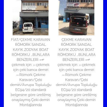
FİAT/ÇEKME KARAVAN
ÇEKME KARAVAN
RÖMORK SANDAL
RÖMORK SANDAL
KAYIK ZODYAK BOAT
KAYIK ZODYAK BOAT
RÖMORKU …BUNLARA
RÖMORKU …BUNLARA
BENZERLERİ »↵
BENZERLERİ »↵
çekmek için ⇔çekmek
çekmek için ⇔çekmek
için çeki kanca demiri
için çeki kanca demiri
⇔Römork Çekme
⇔Römork Çekme
Karavan/Çeki
Karavan/Çeki
demiri/Avrupa Topluluğu
demiri/Avrupa Topluluğu
EC94/20 standardı
EC94/20 standardı
belgesine göre üretilmiş
belgesine göre üretilmiş
onaylaymış Çeki demiri
onaylaymış Çeki demiri
Montajlarında
Montajlarında