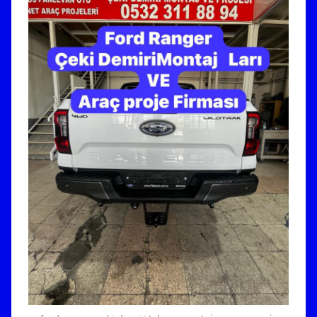
2
3
1
1
8
8
9
4