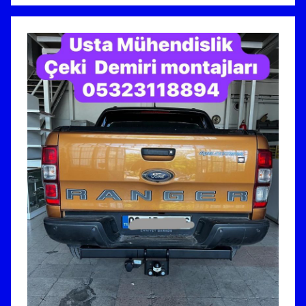
A
S
I
U
S
T
A
M
Ü
H
E
N
D
İ
S
L
İ