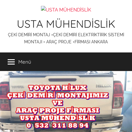
İçeriğe
atla
USTA MÜHENDİSLİK
ÇEKİ DEMİRİ MONTAJ +ÇEKİ DEMİRİ ELEKTRİKTİRİK SİSTEMİ
MONTAJI + ARAÇ PROJE +FİRMASI ANKARA
Menü