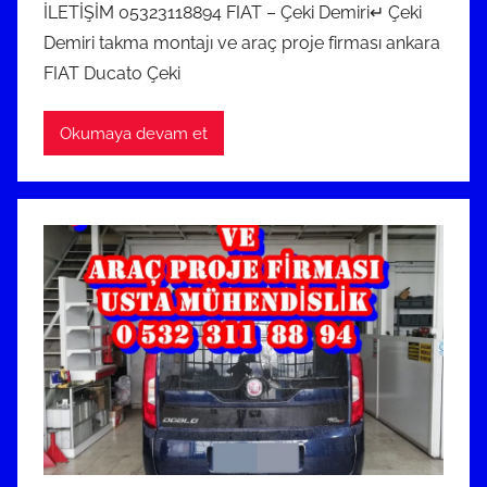
İLETİŞİM 05323118894 FIAT – Çeki Demiri↵ Çeki
t
Demiri takma montajı ve araç proje firması ankara
o
FIAT Ducato Çeki
s
2
0
Okumaya devam et
2
4
t
a
r
i
h
i
n
d
e
g