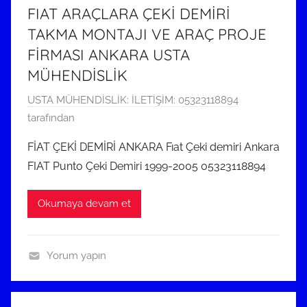
ö
FIAT ARAÇLARA ÇEKİ DEMİRİ
n
TAKMA MONTAJI VE ARAÇ PROJE
d
FİRMASI ANKARA USTA
e
MÜHENDİSLİK
r
i
2
USTA MÜHENDİSLİK: İLETİŞİM: 05323118894
l
9
tarafından
m
M
FİAT ÇEKİ DEMİRİ ANKARA Fıat Çeki demiri Ankara
i
a
FIAT Punto Çeki Demiri 1999-2005 05323118894
ş
r
t
Okumaya devam et
2
0
2
Yorum yapın
3
Ç
t
E
a