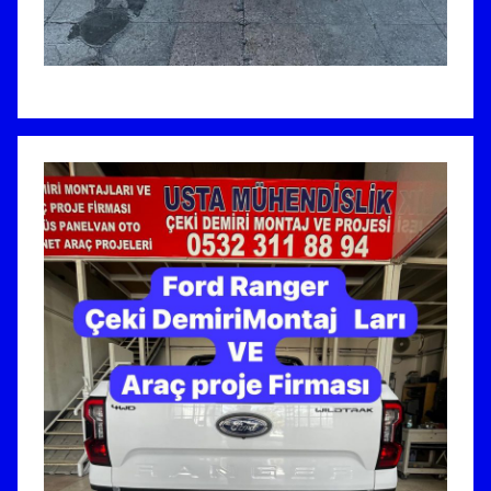
K
A
N
K
A
R
A
İ
L
E
T
İ
Ş
İ
M
:
0