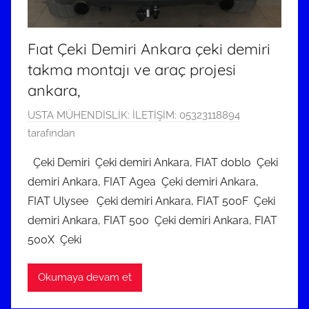
Fıat Çeki Demiri Ankara çeki demiri
takma montajı ve araç projesi
ankara,
6
USTA MÜHENDİSLİK: İLETİŞİM: 05323118894
O
tarafından
c
Çeki Demiri Çeki demiri Ankara, FIAT doblo Çeki
a
demiri Ankara, FIAT Agea Çeki demiri Ankara,
k
FIAT Ulysee Çeki demiri Ankara, FIAT 500F Çeki
2
demiri Ankara, FIAT 500 Çeki demiri Ankara, FIAT
0
500X Çeki
2
5
t
Okumaya devam et
a