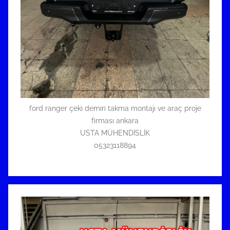
5
3
2
3
1
1
8
8
ford ranger çeki demiri takma montajı ve araç proje
9
firması ankara
4
USTA MÜHENDİSLİK
05323118894